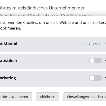
führtes mittelständisches Unternehmen der
n Standorten in Oberfranken und Südthüringen
r verwenden Cookies, um unsere Website und unseren Serv
omotive, Medizintechnik und Elektrotechnik
 optimieren.
erteile und Baugruppen entwickelt und gefertigt.
unktional
Immer aktiv
atistiken
arketing
okies akzeptieren
Ablehnen
Einstellungen speichern
tenschutz
Kontakt