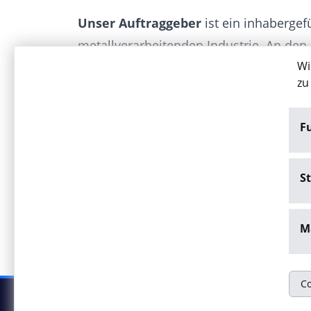
Unser Auftraggeber
ist ein inhaberge
metallverarbeitenden Industrie. An de
Wi
werden vorwiegend für die Bereiche Aut
zu
kundenspezifische und innovative Zulief
F
Jetzt bewerben
St
Stellenangebot melden
M
Co
© Onyx Consulting GmbH
Impressum
Da