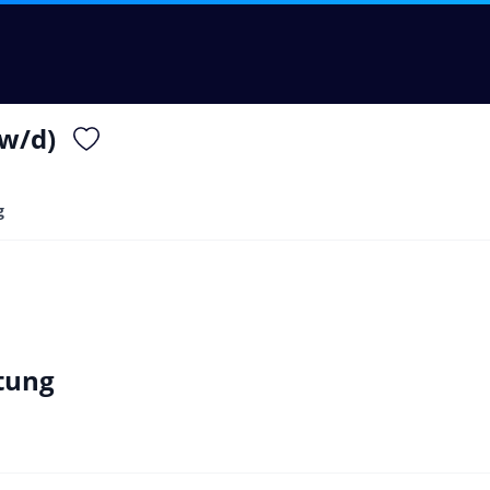
w/d)
g
tung