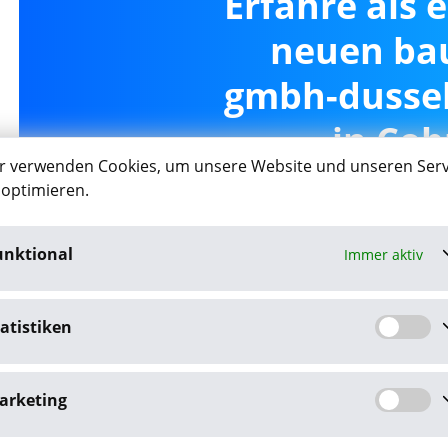
Erfahre als 
neuen bau
gmbh-dussel
in Cob
r verwenden Cookies, um unsere Website und unseren Serv
 optimieren.
unktional
Immer aktiv
Job-Agent akt
atistiken
Mit dem Klick auf "Job-Agent akt
Datenschutzbestim
arketing