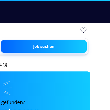
Job suchen
burg
s gefunden?