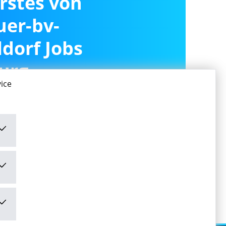
erstes von
er-bv-
dorf Jobs
urg
ice
ivieren
ivieren" stimme ich den
mungen
zu.