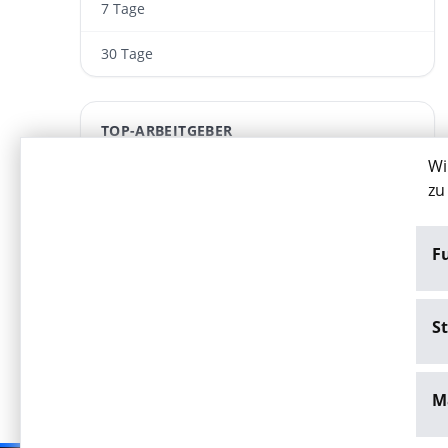
7 Tage
30 Tage
TOP-ARBEITGEBER
Wi
tw.con. GmbH
zu
ARWA Personaldienst­leistungen GmbH
F
moVeas GmbH
Wesser GmbH
St
M